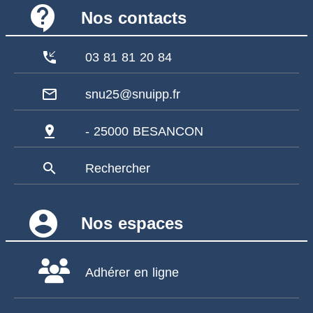
contact_support
Nos contacts
phone_callback
03 81 81 20 84
mail_outline
snu25@snuipp.fr
pin_drop
- 25000 BESANCON
search
Rechercher
account_circle
Nos espaces
Adhérer en ligne