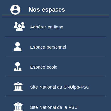
account_circle
Nos espaces
Adhérer en ligne
Espace personnel
Espace école
Site National du SNUipp-FSU
Site National de la FSU