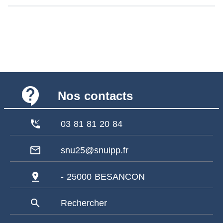
contact_support
Nos contacts
phone_callback
03 81 81 20 84
mail_outline
snu25@snuipp.fr
pin_drop
- 25000 BESANCON
search
Rechercher