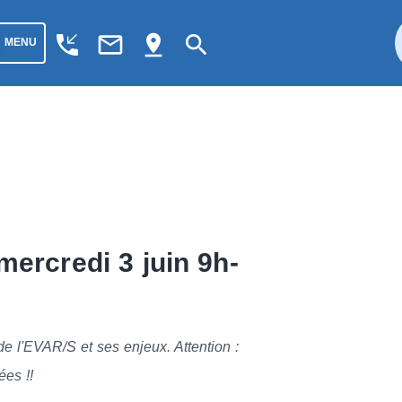
phone_callback
mail_outline
pin_drop
search
MENU
mercredi 3 juin 9h-
 l'EVAR/S et ses enjeux. Attention :
ées !!